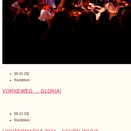
30.01.25
Rückblick
VORNEWEG … GLORIA!
09.12.24
Rückblick