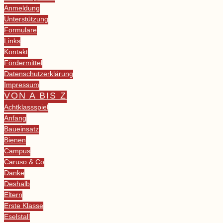
Anmeldung
Unterstützung
Formulare
Links
Kontakt
Fördermittel
Datenschutzerklärung
Impressum
VON A BIS Z
Achtklassspiel
Anfang
Baueinsatz
Bienen
Campus
Caruso & Co
Danke
Deshalb
Eltern
Erste Klasse
Eselstall