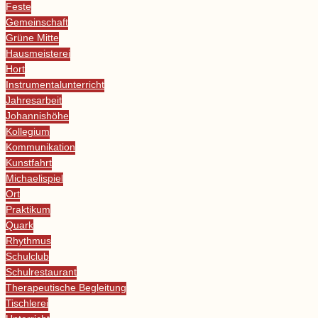
Feste
Gemeinschaft
Grüne Mitte
Hausmeisterei
Hort
Instrumentalunterricht
Jahresarbeit
Johannishöhe
Kollegium
Kommunikation
Kunstfahrt
Michaelispiel
Ort
Praktikum
Quark
Rhythmus
Schulclub
Schulrestaurant
Therapeutische Begleitung
Tischlerei