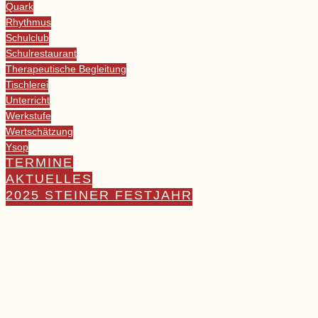
Quark
Rhythmus
Schulclub
Schulrestaurant
Therapeutische Begleitung
Tischlerei
Unterricht
Werkstufe
Wertschätzung
Ysop
TERMINE
AKTUELLES
2025 STEINER FESTJAHR