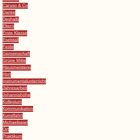
Caruso & Co
Danke
Deshalb
Eltern
Erste Klasse
Eselstall
Feste
Gemeinschaft
Grüne Mitte
Hausmeisterei
Hort
Instrumentalunterricht
Jahresarbeit
Johannishöhe
Kollegium
Kommunikation
Kunstfahrt
Michaelispiel
Ort
Praktikum