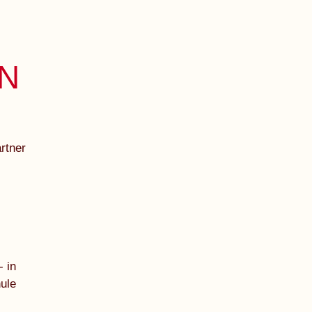
N
rtner
 in
ule