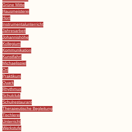
Grüne Mitte
Hausmeisterei
Hort
Instrumentalunterricht
Jahresarbeit
Johannishöhe
Kollegium
Kommunikation
Kunstfahrt
Michaelispiel
Ort
Praktikum
Quark
Rhythmus
Schulclub
Schulrestaurant
Therapeutische Begleitung
Tischlerei
Unterricht
Werkstufe