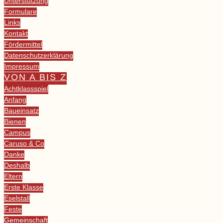
Unterstützung
Formulare
Links
Kontakt
Fördermittel
Datenschutzerklärung
Impressum
VON A BIS Z
Achtklassspiel
Anfang
Baueinsatz
Bienen
Campus
Caruso & Co
Danke
Deshalb
Eltern
Erste Klasse
Eselstall
Feste
Gemeinschaft