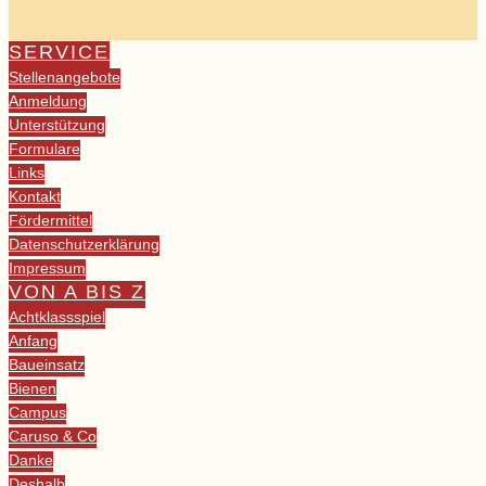
SERVICE
Stellenangebote
Anmeldung
Unterstützung
Formulare
Links
Kontakt
Fördermittel
Datenschutzerklärung
Impressum
VON A BIS Z
Achtklassspiel
Anfang
Baueinsatz
Bienen
Campus
Caruso & Co
Danke
Deshalb