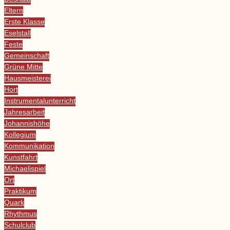
Eltern
Erste Klasse
Eselstall
Feste
Gemeinschaft
Grüne Mitte
Hausmeisterei
Hort
Instrumentalunterricht
Jahresarbeit
Johannishöhe
Kollegium
Kommunikation
Kunstfahrt
Michaelispiel
Ort
Praktikum
Quark
Rhythmus
Schulclub