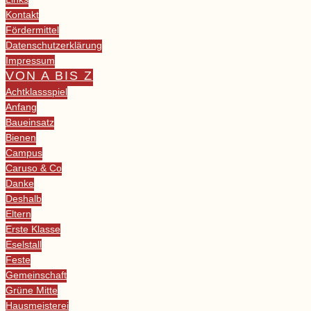
Kontakt
Fördermittel
Datenschutzerklärung
Impressum
VON A BIS Z
Achtklassspiel
Anfang
Baueinsatz
Bienen
Campus
Caruso & Co
Danke
Deshalb
Eltern
Erste Klasse
Eselstall
Feste
Gemeinschaft
Grüne Mitte
Hausmeisterei