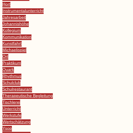
Hort
Instrumentalunterricht
Jahresarbeit
Johannishöhe
Kollegium
Kommunikation
Kunstfahrt
Michaelispiel
Ort
Praktikum
Quark
Rhythmus
Schulclub
Schulrestaurant
Therapeutische Begleitung
Tischlerei
Unterricht
Werkstufe
Wertschätzung
Ysop