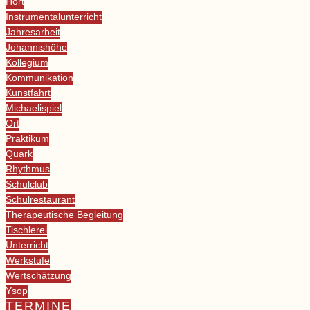
Hort
Instrumentalunterricht
Jahresarbeit
Johannishöhe
Kollegium
Kommunikation
Kunstfahrt
Michaelispiel
Ort
Praktikum
Quark
Rhythmus
Schulclub
Schulrestaurant
Therapeutische Begleitung
Tischlerei
Unterricht
Werkstufe
Wertschätzung
Ysop
TERMINE