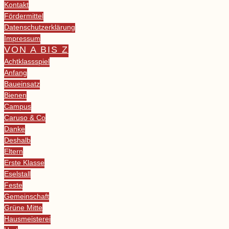
Kontakt
Fördermittel
Datenschutzerklärung
Impressum
VON A BIS Z
Achtklassspiel
Anfang
Baueinsatz
Bienen
Campus
Caruso & Co
Danke
Deshalb
Eltern
Erste Klasse
Eselstall
Feste
Gemeinschaft
Grüne Mitte
Hausmeisterei