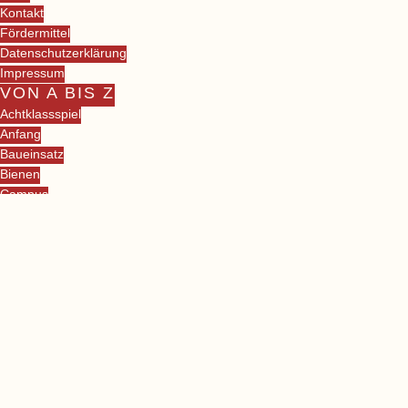
Kontakt
Fördermittel
Datenschutzerklärung
Impressum
VON A BIS Z
Achtklassspiel
Anfang
Baueinsatz
Bienen
Campus
Caruso & Co
Danke
Deshalb
Eltern
Erste Klasse
Eselstall
Feste
Gemeinschaft
Grüne Mitte
Hausmeisterei