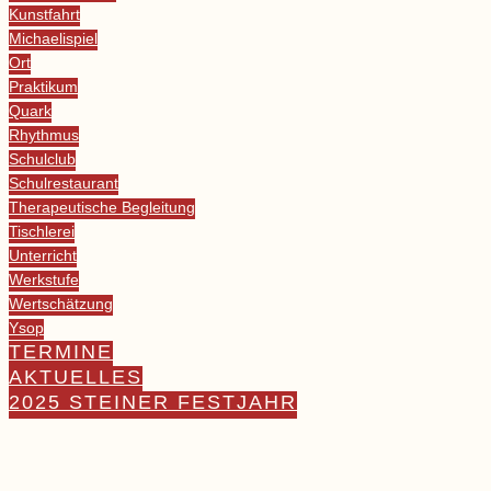
Kunstfahrt
Michaelispiel
Ort
Praktikum
Quark
Rhythmus
Schulclub
Schulrestaurant
Therapeutische Begleitung
Tischlerei
Unterricht
Werkstufe
Wertschätzung
Ysop
TERMINE
AKTUELLES
2025 STEINER FESTJAHR