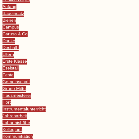
Anfang
Baueinsatz
Bienen
Campus
Caruso & Co
Danke
Deshalb
Eltern
Erste Klasse
Eselstall
Feste
Gemeinschaft
Grüne Mitte
Hausmeisterei
Hort
Instrumentalunterricht
Jahresarbeit
Johannishöhe
Kollegium
Kommunikation